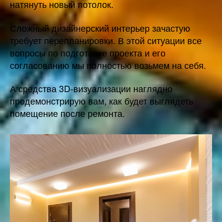
натянуть новый потолок.
Сложный дизайнерский интерьер зачастую
требует перепланировки. В этой ситуации все
вопросы по подготовке проекта и его
согласованию мы полностью возьмем на себя.
А средства 3D-визуализации наглядно
продемонстрирую вам, как будет выглядеть
помещение после ремонта.