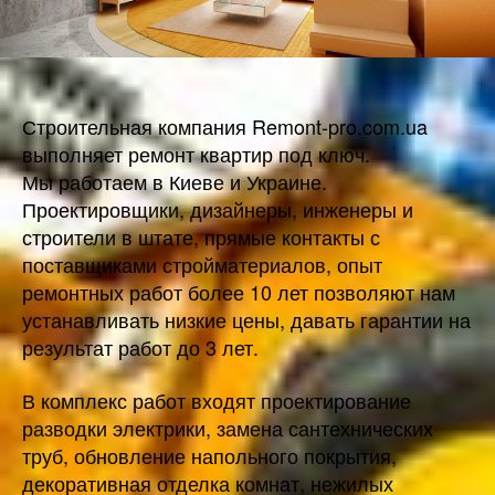
Строительная компания Remont-pro.com.ua
выполняет ремонт квартир под ключ.
Мы работаем в Киеве и Украине.
Проектировщики, дизайнеры, инженеры и
строители в штате, прямые контакты с
поставщиками стройматериалов, опыт
ремонтных работ более 10 лет позволяют нам
устанавливать низкие цены, давать гарантии на
результат работ до 3 лет.
В комплекс работ входят проектирование
разводки электрики, замена сантехнических
труб, обновление напольного покрытия,
декоративная отделка комнат, нежилых