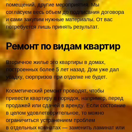
помещений, другие мероприятия. Мы
согласуем весь объем до подписания договора
и сами закупим нужные материалы. От вас
потребуется лишь принять результат.
Ремонт по видам квартир
Вторичное жилье это квартиры в домах,
построенных более 5 лет назад. Дом уже дал
усадку, сюрпризов при отделке не будет.
Косметический ремонт проводят, чтобы
привести квартиру в порядок, например, перед
продажей или сдачей в аренду. Если состояние
в целом удовлетворительное, то можно
ограничиться устранением проблем
в отдельных комнатах — заменить ламинат или