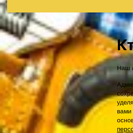
К
Наш а
Адми
сохр
удел
вами
осно
перс