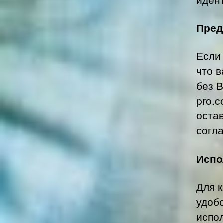
Пред
Если 
что 
без В
pro.
оста
согла
Испо
Для 
удоб
испо