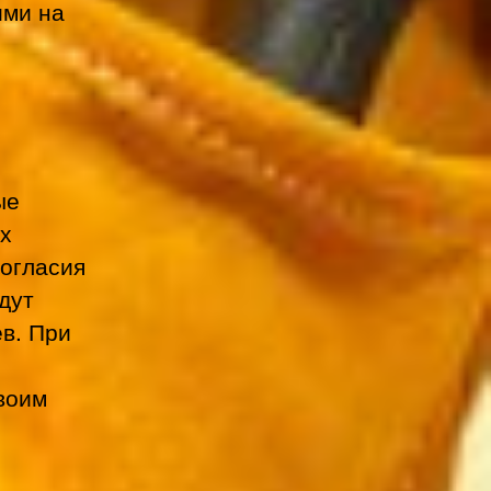
ими на
ые
их
согласия
дут
в. При
своим