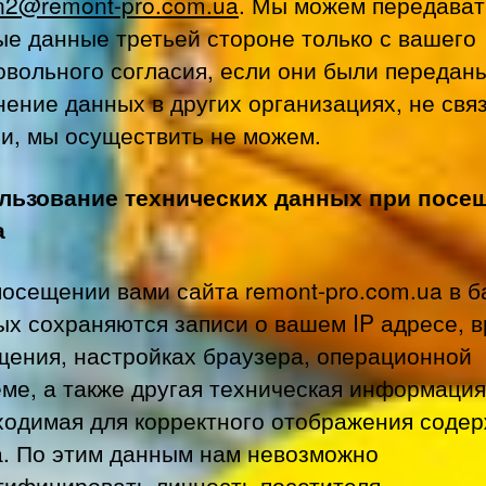
n2@remont-pro.com.ua
. Мы можем передават
ые данные третьей стороне только с вашего
овольного согласия, если они были переданы
нение данных в других организациях, не свя
ми, мы осуществить не можем.
льзование технических данных при посе
а
посещении вами сайта remont-pro.com.ua в б
ых сохраняются записи о вашем IP адресе, 
щения, настройках браузера, операционной
еме, а также другая техническая информация
ходимая для корректного отображения соде
а. По этим данным нам невозможно
тифицировать личность посетителя.