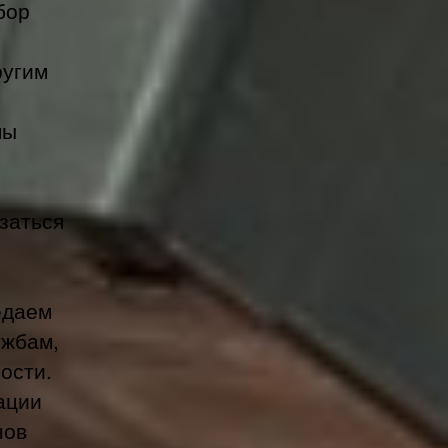
бор
ругим
мы
заться
едаем
ужбам,
ости.
ации
нов