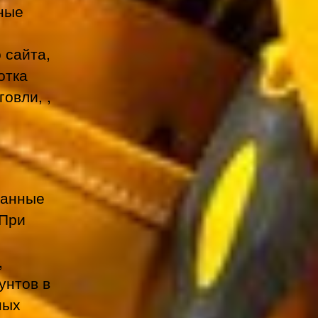
ные
 сайта,
отка
овли, ,
данные
 При
,
унтов в
ных