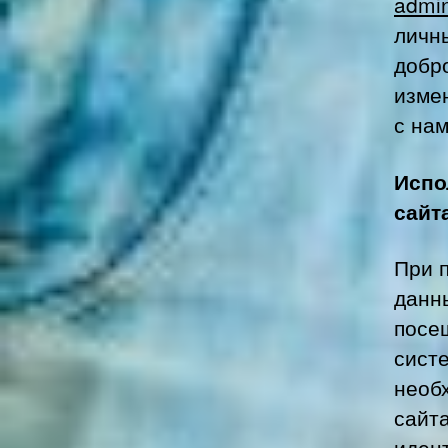
admi
личн
добр
изме
с на
Испо
сайт
При 
данн
посе
сист
необ
сайт
иден