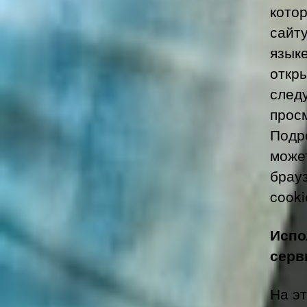
кото
сайт
язык
откр
след
прос
Подр
может
брау
cooki
Испо
серв
На э