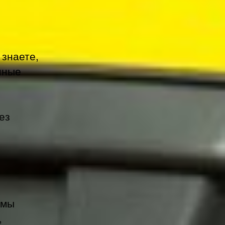
 знаете,
нные
ез
 мы
,