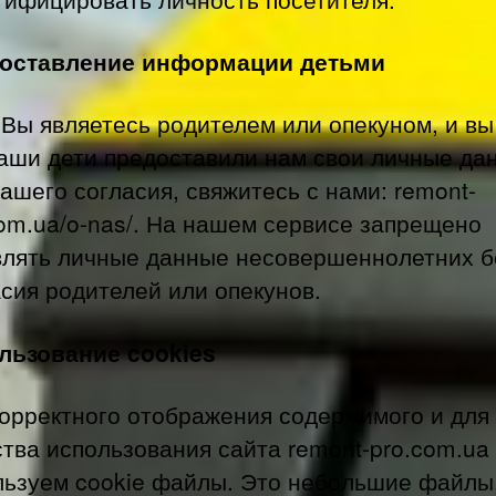
оставление информации детьми
Вы являетесь родителем или опекуном, и вы
ваши дети предоставили нам свои личные да
ашего согласия, свяжитесь с нами: remont-
com.ua/o-nas/. На нашем сервисе запрещено
влять личные данные несовершеннолетних б
сия родителей или опекунов.
льзование cookies
корректного отображения содержимого и для
ства использования сайта remont-pro.com.ua
льзуем cookie файлы. Это небольшие файлы