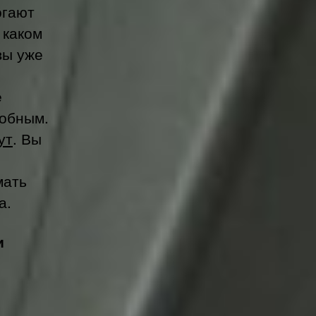
огают
 каком
вы уже
e
добным.
ут
. Вы
мать
а.
и