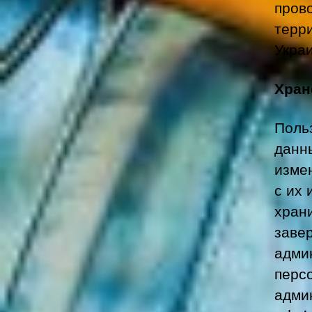
пров
терр
Укра
Хран
Поль
данны
измен
с их 
хран
заве
админ
перс
адми