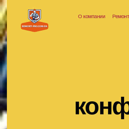
О компании
Ремонт
remont-
pro.com.ua
конф