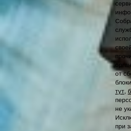
серв
инфор
Собр
служб
испо
свое
проч
орган
от с
блок
тут
,
перс
не у
Искл
при 