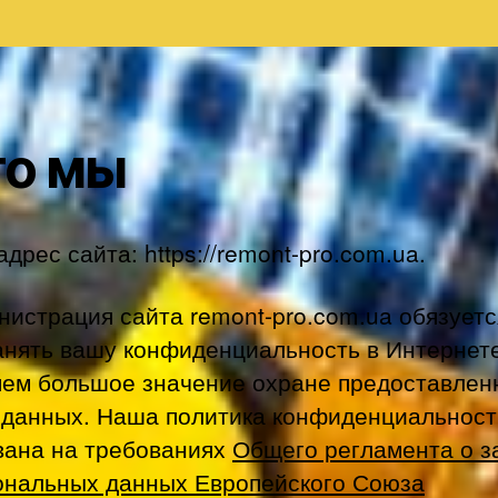
то мы
дрес сайта: https://remont-pro.com.ua.
нистрация сайта remont-pro.com.ua обязуетс
анять вашу конфиденциальность в Интернет
яем большое значение охране предоставлен
 данных. Наша политика конфиденциальност
вана на требованиях
Общего регламента о 
ональных данных Европейского Союза