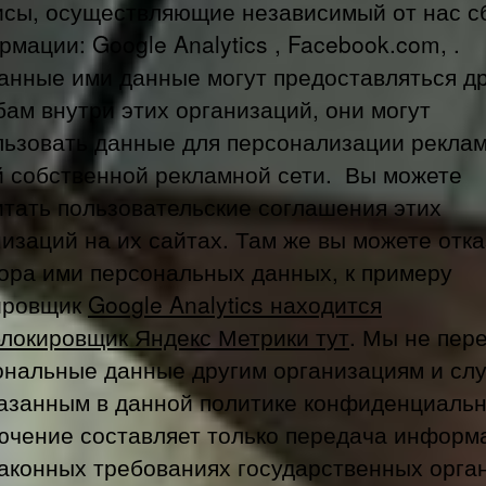
исы, осуществляющие независимый от нас с
мации: Google Analytics , Facebook.com, .
анные ими данные могут предоставляться д
ам внутри этих организаций, они могут
льзовать данные для персонализации рекла
й собственной рекламной сети. Вы можете
итать пользовательские соглашения этих
изаций на их сайтах. Там же вы можете отка
бора ими персональных данных, к примеру
ировщик
Google Analytics находится
блокировщик Яндекс Метрики тут
. Мы не пер
ональные данные другим организациям и сл
казанным в данной политике конфиденциальн
ючение составляет только передача информ
законных требованиях государственных орга