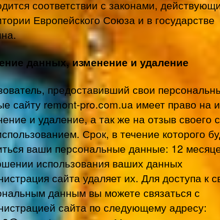
одится соответствии с законами, действующ
итории Европейского Союза и в государстве
ина.
ение данных, изменение и удаление
зователь, предоставивший свои персональн
е сайту remont-pro.com.ua имеет право на 
ение и удаление, а так же на отзыв своего 
использованием. Срок, в течение которого бу
иться ваши персональные данные: 12 месяце
ршении использования ваших данных
истрация сайта удаляет их. Для доступа к 
ональным данным вы можете связаться с
нистрацией сайта по следующему адресу: