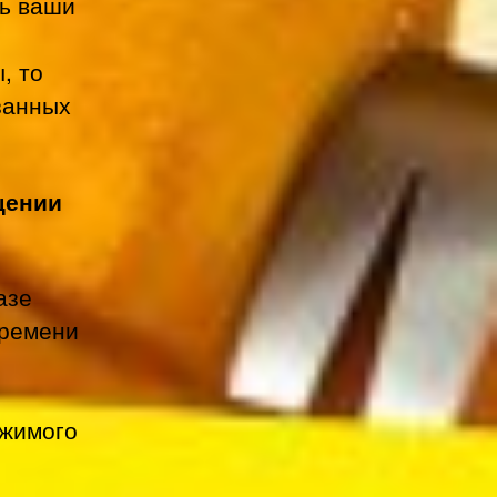
ь ваши
, то
занных
щении
азе
времени
ржимого