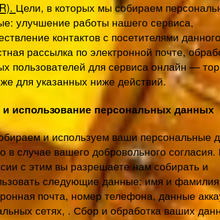
R).
Цели, в которых мы собираем персональ
ые: улучшение работы нашего сервиса,
ествление контактов с посетителями данного
стная рассылка по электронной почте, обраб
ых пользователей для сервиса онлайн — торг
 же для указанных ниже действий.
 и использование персональных данных
обираем и используем ваши персональные 
о в случае вашего добровольного согласия.
асии с этим вы разрешаете нам собирать и
льзовать следующие данные: имя и фамилия
тронная почта, номер телефона, данные акка
альных сетях, . Сбор и обработка ваших дан