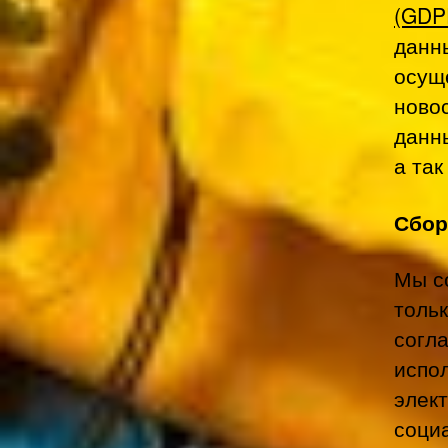
(GDP
данн
осущ
ново
данн
а так
Сбор
Мы с
тольк
согл
испо
элек
соци