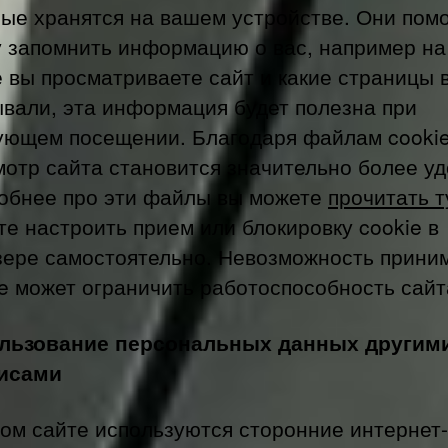
рые хранятся на вашем устройстве. Они пом
у запомнить информацию о вас, например на
е вы просматриваете сайт и какие страницы 
ывали, эта информация будет полезна при
ующем посещении. Благодаря файлам cooki
мотр сайта становится значительно более у
обнее про эти файлы вы можете
прочитать т
е настроить прием или блокировку cookie в
зере самостоятельно. Невозможность прини
e может ограничить работоспособность сайт
льзование персональных данных другим
исами
том сайте используются сторонние интернет-