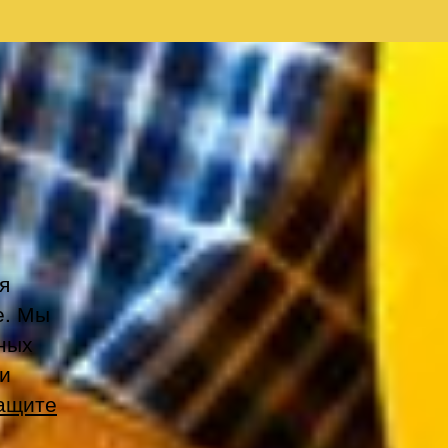
я
е. Мы
ных
и
защите