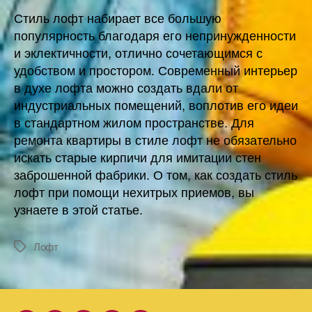
Стиль лофт набирает все большую
популярность благодаря его непринужденности
и эклектичности, отлично сочетающимся с
удобством и простором. Современный интерьер
в духе лофта можно создать вдали от
индустриальных помещений, воплотив его идеи
в стандартном жилом пространстве. Для
ремонта квартиры в стиле лофт не обязательно
искать старые кирпичи для имитации стен
заброшенной фабрики. О том, как создать стиль
лофт при помощи нехитрых приемов, вы
узнаете в этой статье.
Лофт
Метки