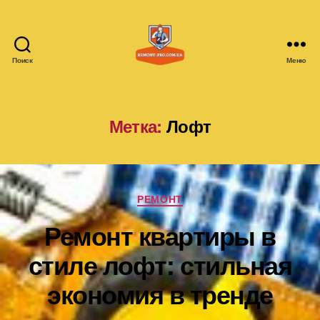
Поиск
Меню
remont-
pro.com.ua
Метка:
Лофт
Рубрики
РЕМОНТ
Ремонт квартиры в
стиле лофт: стильная
экономия в тренде