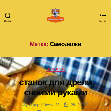
Поиск
Меню
remont-
pro.com.ua
Метка:
Самоделки
Рубрики
НОВОСТИ
станок для дрели
своими руками
Автор:
jkfldwsxs88
28.10.2022
Автор
Дата
записи
записи