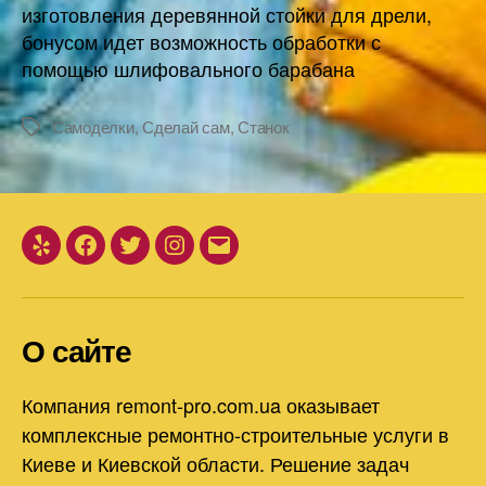
изготовления деревянной стойки для дрели,
бонусом идет возможность обработки с
помощью шлифовального барабана
Самоделки
,
Сделай сам
,
Станок
Метки
Yelp
Facebook
Twitter
Instagram
Email
О сайте
Компания remont-pro.com.ua оказывает
комплексные ремонтно-строительные услуги в
Киеве и Киевской области. Решение задач