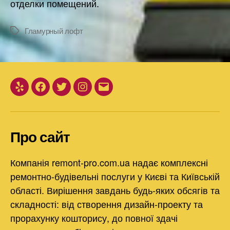
отделки помещений.
Гламурный лофт
Позначки
Yelp
Facebook
Twitter
Instagram
Email
Про сайт
Компанія remont-pro.com.ua надає комплексні
ремонтно-будівельні послуги у Києві та Київській
області. Вирішення завдань будь-яких обсягів та
складності: від створення дизайн-проекту та
прорахунку кошторису, до повної здачі