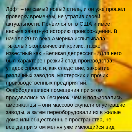
Лофт – не самый новый стиль, и он уже прошёл
проверку временем, не утратив своей
актуальности. Появился он в США и имеет
весьма занятную историю происхождения. В
начале 20-го века Америка испытывала
тяжелый экономический кризис, также
известный как «Великая депрессия». Для него
был характерен резкий спад производства,
упадок спроса и, как следствие, закрытие
различных заводов, мастерских и прочих
производственных предприятий.
Освободившиеся помещения при этом
продавались за бесценок, чем и пользовались
американцы – они массово скупали опустевшие
заводы, а затем переоборудовали их в жилые
дома или общественные пространства, не
всегда при этом меняя уже имеющийся вид