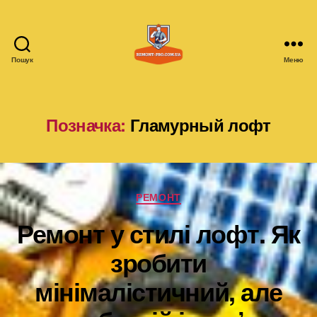
Пошук
Меню
remont-
pro.com.ua
Позначка:
Гламурный лофт
Категорії
РЕМОНТ
Ремонт у стилі лофт. Як
зробити
мінімалістичний, але